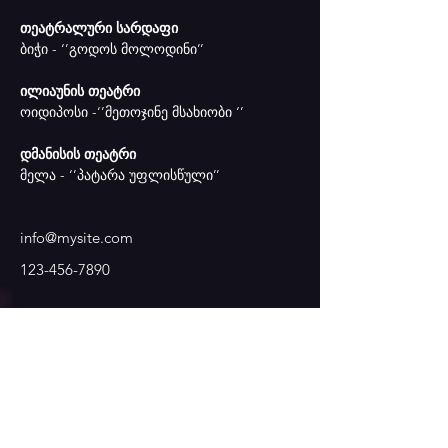
თეატრალური სარდაფი
ბიჭი - ‘’გოდოს მოლოდინი’’
ილიაუნის თეატრი
ოიდიპოსი -‘’მეთოჯინე მსახიობი ‘’
დმანისის თეატრი
მელა - ‘’პატარა უფლისწული’’
info@mysite.com
123-456-7890
კონტაქტი
თბილისი: დ. აღმაშენებლის 136.
📞 ტელ: +995 555 46 53 83
✉️ Email:
puppetstbilisi@gmail.com