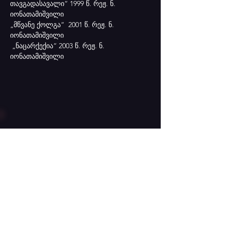
თავგადასავალი“ 1999 წ. რეჟ. ნ. 
იონათამიშვილი
„მწვანე ქოლგა“  2001 წ. რეჟ. ნ. 
იონათამიშვილი
 „ნაცარქექია“ 2003 წ. რეჟ. ნ. 
იონათამიშვილი
კონტაქტი
თბილისი: დ. აღმაშენებლის 136.
📞 ტელ: +995 555 46 53 83
✉️ Email:
puppetstbilisi@gmail.com
სსიპ - საქართველოს თოჯინების
პროფესიული სახელმწიფო თეატრების