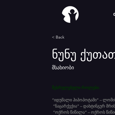
< Back
ნუნუ ქუთა
მსახიობი
შესრულებული როლები:
“იდუმალი ჰიპოპოტამი” – ლომი
 “ნაცარქექია” – დახტინგურ მრი
 “ოქროს წიწილა” – ოქროს წიწ