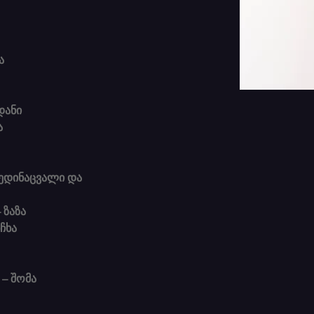
ა
გდანი
ა
 ზაზა
ნჩხა
 – შომა