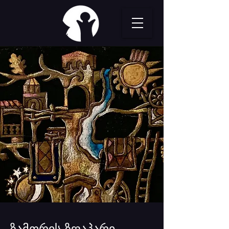
ზამთრის ზღაპარი