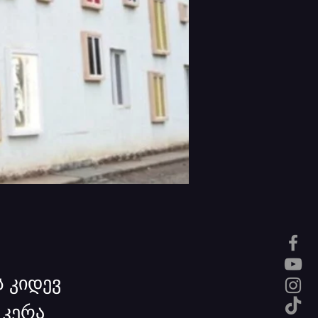
 კიდევ
 კერა