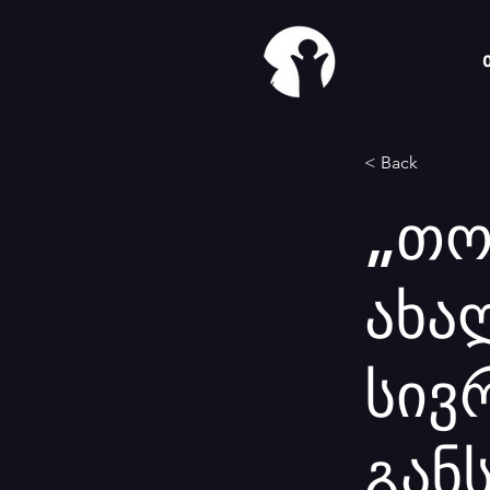
< Back
„თო
ახა
სივ
გან