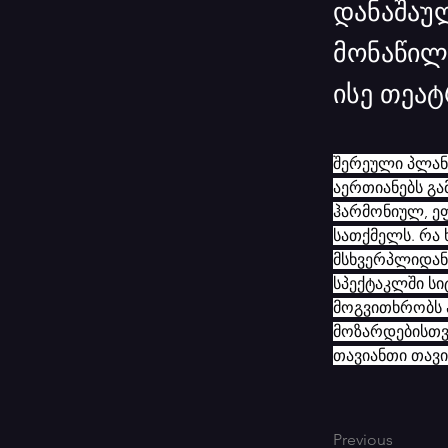
დანაშაულ
მონაწილ
ისე თეა
შერეული პლანი
აერთიანებს გა
ჰარმონიულ, ეფ
სათქმელს. რა 
მსხვერპლიდან
სპექტაკლში სი
მოგვითხრობს ა
მოზარდებისთვი
თავიანთი თავი
Previous