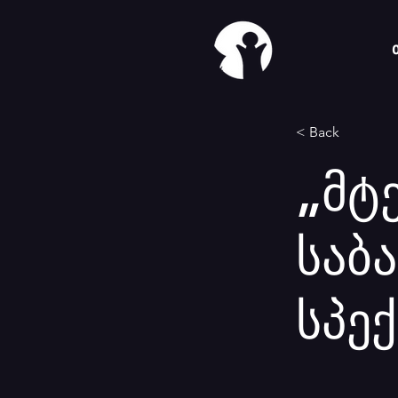
< Back
„მტ
საბ
სპე