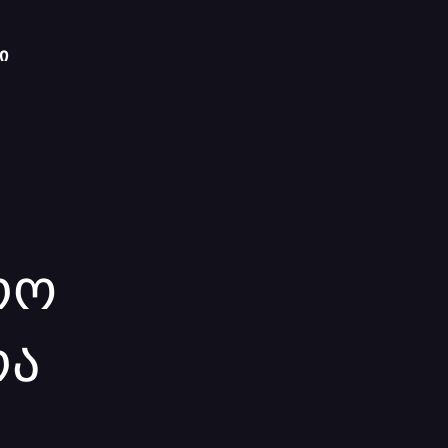
ი
რო
რა