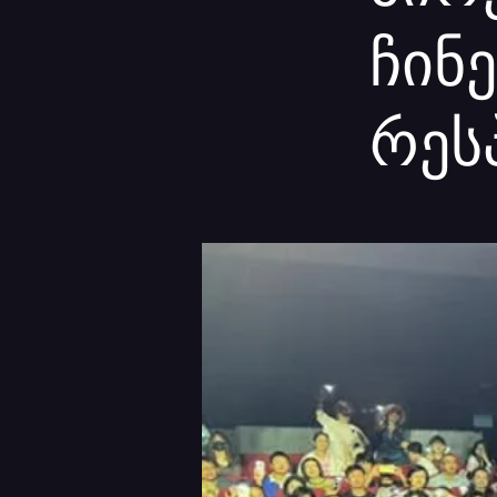
ჩინ
რეს