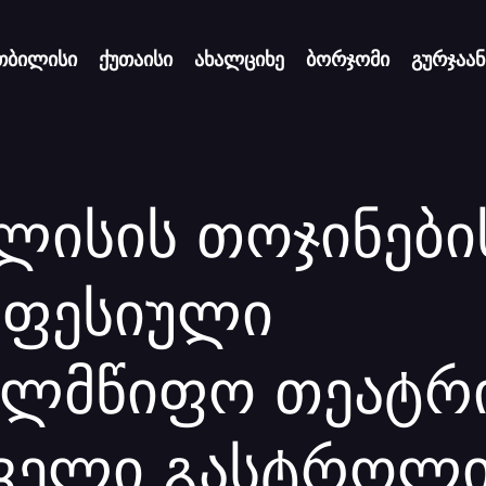
თბილისი
ქუთაისი
ახალციხე
ბორჯომი
გურჯაან
ლისის თოჯინები
ფესიული
ელმწიფო თეატრ
ველი გასტროლ