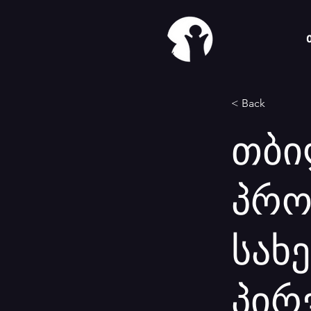
< Back
თბი
პრო
სახ
პირ