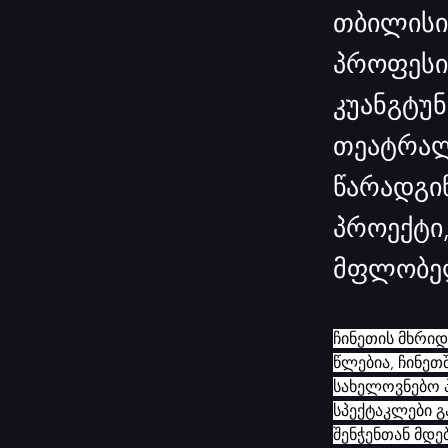
თბილისი
პროფესი
კუანგტუნ
თეატრალ
წარადგი
პროექტი
მფლობელ
ჩინეთის მხრიდა
წლებია, ჩინეთ
სახელოვნებო 
სპექტაკლები 
შენჭენთან მდე