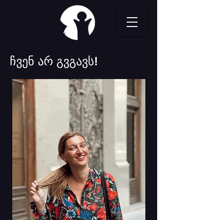
ჩვენ არ გვგავს!