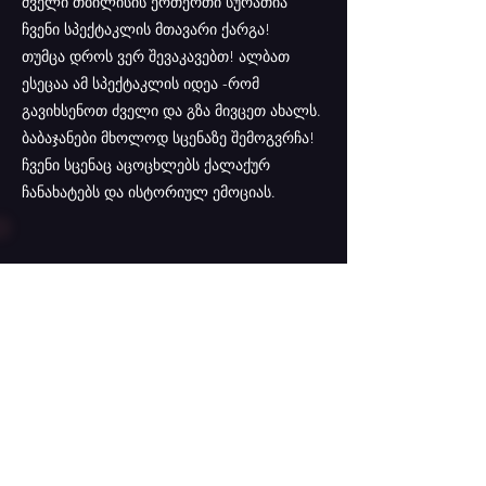
ძველი თბილისის ერთერთი სურათია
ჩვენი სპექტაკლის მთავარი ქარგა!
თუმცა დროს ვერ შევაკავებთ! ალბათ
ესეცაა ამ სპექტაკლის იდეა -რომ
გავიხსენოთ ძველი და გზა მივცეთ ახალს.
ბაბაჯანები მხოლოდ სცენაზე შემოგვრჩა!
ჩვენი სცენაც აცოცხლებს ქალაქურ
ჩანახატებს და ისტორიულ ემოციას.
კონტაქტი
თბილისი: დ. აღმაშენებლის 136.
📞 ტელ: +995 555 46 53 83
✉️ Email:
puppetstbilisi@gmail.com
სსიპ - საქართველოს თოჯინების
პროფესიული სახელმწიფო თეატრების
გაერთიანების პერსონალურ მონაცემთა