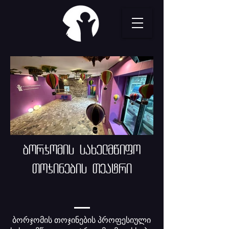
borjomis saxelmwifo
Tojinebis TEatri
ბორჯომის თოჯინების პროფესიული